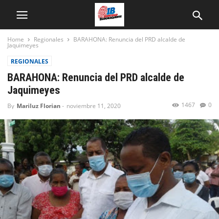
Home
Regionales
BARAHONA: Renuncia del PRD alcalde de
Jaquimeyes
REGIONALES
BARAHONA: Renuncia del PRD alcalde de
Jaquimeyes
1467
0
By
Mariluz Florian
-
noviembre 11, 2020