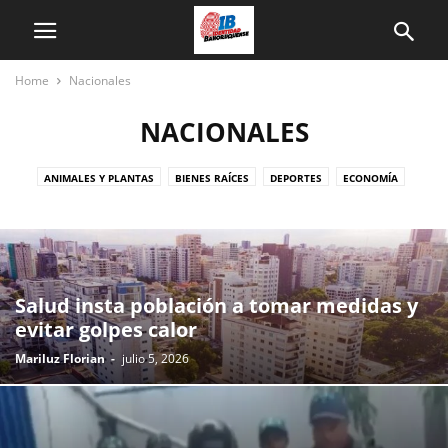
Home
Nacionales
NACIONALES
ANIMALES Y PLANTAS
BIENES RAÍCES
DEPORTES
ECONOMÍA
EQUIPOS ELECTRONICOS
IB
INTERNACIONALES
NACIONALES
OPINION
POLITICA
REGIONAL
REGIONALES
SALUD
TECNOLOGÍA
TIEMPO
Salud insta población a tomar medidas y
evitar golpes calor
Mariluz Florian
-
julio 5, 2026