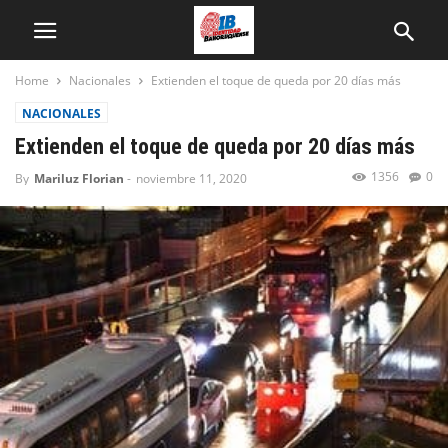
Home
Nacionales
Extienden el toque de queda por 20 días más
NACIONALES
Extienden el toque de queda por 20 días más
1356
0
By
Mariluz Florian
-
noviembre 11, 2020