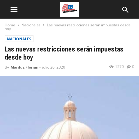
Home
Nacionales
Las nuevas restricciones serán impuestas desde
hoy
NACIONALES
Las nuevas restricciones serán impuestas
desde hoy
1570
0
By
Mariluz Florian
-
julio 20, 2020