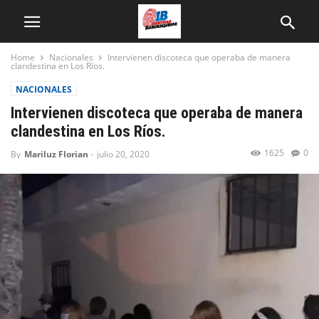
Home
Nacionales
Intervienen discoteca que operaba de manera
clandestina en Los Ríos.
NACIONALES
Intervienen discoteca que operaba de manera
clandestina en Los Ríos.
1625
0
By
Mariluz Florian
-
julio 20, 2020