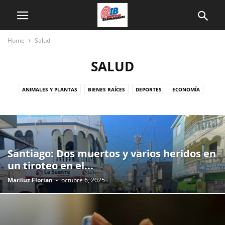
Home
Salud
SALUD
ANIMALES Y PLANTAS
BIENES RAÍCES
DEPORTES
ECONOMÍA
EQUIPOS ELECTRONICOS
IB
INTERNACIONALES
NACIONALES
OPINION
POLITICA
REGIONAL
REGIONALES
SALUD
TECNOLOGÍA
TIEMPO
Santiago: Dos muertos y varios heridos en
un tiroteo en el...
Mariluz Florian
-
octubre 6, 2025