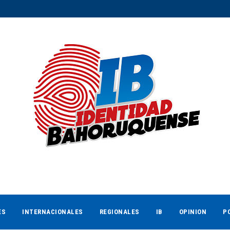
ES
INTERNACIONALES
REGIONALES
IB
OPINION
P