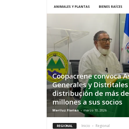
t
ANIMALES Y PLANTAS
BIENES RAÍCES
i
d
a
d
B
a
h
o
r
u
q
Coopacrene convoca A
u
e
Generales y Distritale
n
distribución de más de
s
millones a sus socios
e
Mariluz Florian
-
marzo 10, 2026
Inicio
Regional
REGIONAL