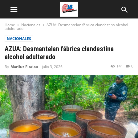
Home
Nacionales
AZUA: Desmantelan fábrica clandestina alcohol
adulterado
NACIONALES
AZUA: Desmantelan fábrica clandestina
alcohol adulterado
141
0
By
Mariluz Florian
-
julio 3, 2026