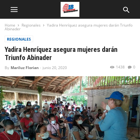
Home
Regionales
Yadira Henríquez asegura mujeres darán Triunfo
Abinader
REGIONALES
Yadira Henríquez asegura mujeres darán
Triunfo Abinader
1438
0
By
Mariluz Florian
-
junio 20, 2020