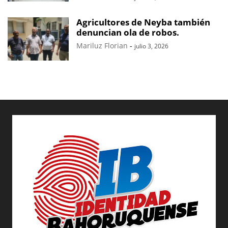
Agricultores de Neyba también
denuncian ola de robos.
Mariluz Florian
-
julio 3, 2026