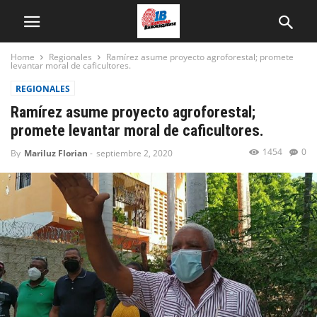
Home
Regionales
Ramírez asume proyecto agroforestal; promete
levantar moral de caficultores.
REGIONALES
Ramírez asume proyecto agroforestal;
promete levantar moral de caficultores.
1454
0
By
Mariluz Florian
-
septiembre 2, 2020