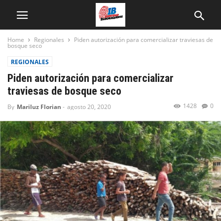
Home
Regionales
Piden autorización para comercializar traviesas de
bosque seco
REGIONALES
Piden autorización para comercializar
traviesas de bosque seco
1428
0
By
Mariluz Florian
-
agosto 20, 2020