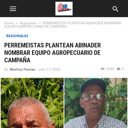
Home
Regionales
PERREMEISTAS PLANTEAN ABINADER NOMBRAR
EQUIPO AGROPECUARIO DE CAMPAÑA
REGIONALES
PERREMEISTAS PLANTEAN ABINADER
NOMBRAR EQUIPO AGROPECUARIO DE
CAMPAÑA
1644
0
By
Mariluz Florian
-
julio 17, 2020