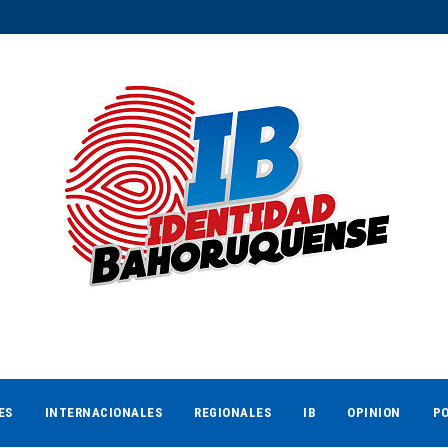
ES
INTERNACIONALES
REGIONALES
IB
OPINION
PO