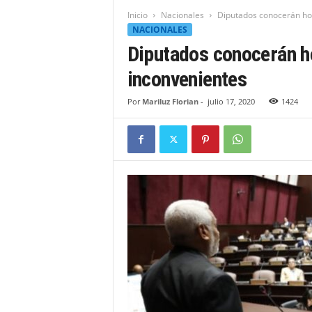
t
Inicio
Nacionales
Diputados conocerán ho
i
NACIONALES
d
Diputados conocerán h
a
d
inconvenientes
B
a
Por
Mariluz Florian
-
julio 17, 2020
1424
h
o
r
u
q
u
e
n
s
e