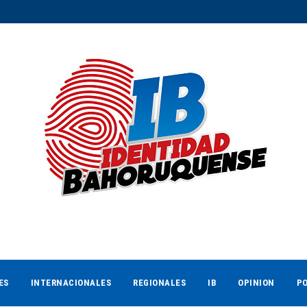
ES
INTERNACIONALES
REGIONALES
IB
OPINION
PO