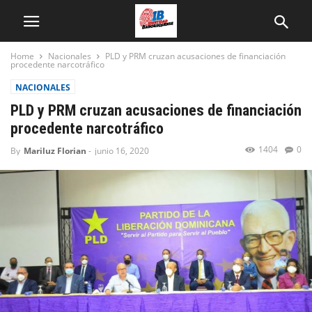
Home
Nacionales
PLD y PRM cruzan acusaciones de financiación
procedente narcotráfico
NACIONALES
PLD y PRM cruzan acusaciones de financiación
procedente narcotráfico
1404
0
By
Mariluz Florian
-
junio 16, 2020