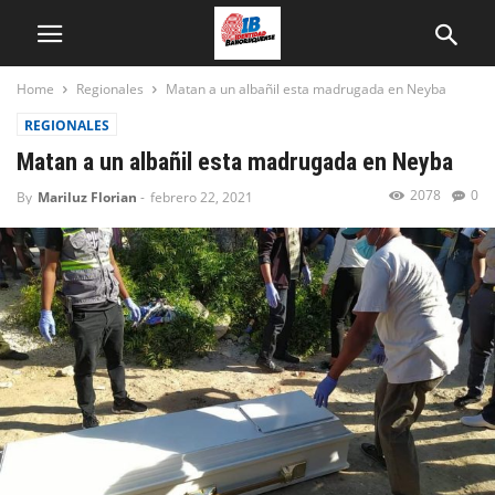
Home
Regionales
Matan a un albañil esta madrugada en Neyba
REGIONALES
Matan a un albañil esta madrugada en Neyba
2078
0
By
Mariluz Florian
-
febrero 22, 2021