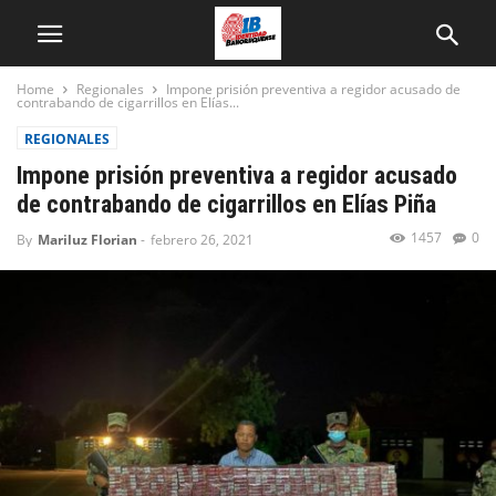
Home
Regionales
Impone prisión preventiva a regidor acusado de
contrabando de cigarrillos en Elías...
REGIONALES
Impone prisión preventiva a regidor acusado
de contrabando de cigarrillos en Elías Piña
1457
0
By
Mariluz Florian
-
febrero 26, 2021