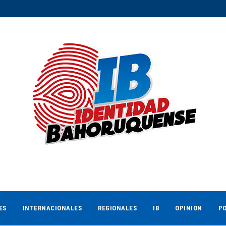
ES
INTERNACIONALES
REGIONALES
IB
OPINION
PO