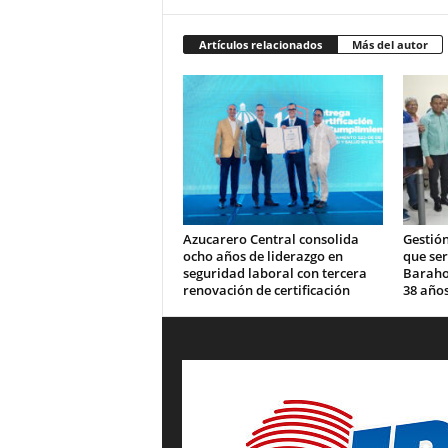
Artículos relacionados
Más del autor
Azucarero Central consolida
Gestión
ocho años de liderazgo en
que se
seguridad laboral con tercera
Barahon
renovación de certificación
38 años