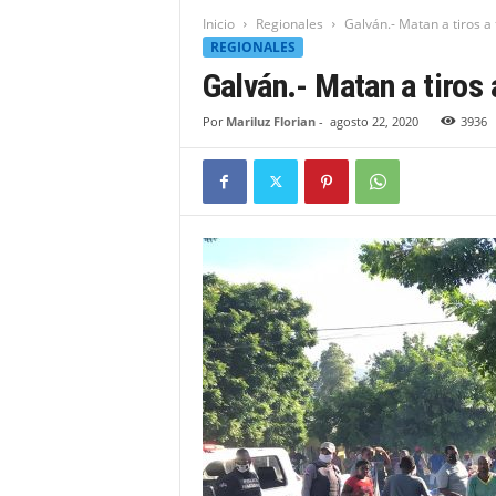
t
Inicio
Regionales
Galván.- Matan a tiros a
i
REGIONALES
d
Galván.- Matan a tiros
a
d
Por
Mariluz Florian
-
agosto 22, 2020
3936
B
a
h
o
r
u
q
u
e
n
s
e