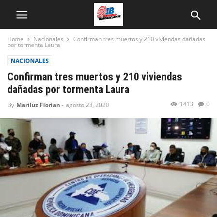
Home
Nacionales
Confirman tres muertos y 210 viviendas dañadas
por tormenta Laura
NACIONALES
Confirman tres muertos y 210 viviendas
dañadas por tormenta Laura
1413
0
By
Mariluz Florian
-
agosto 23, 2020