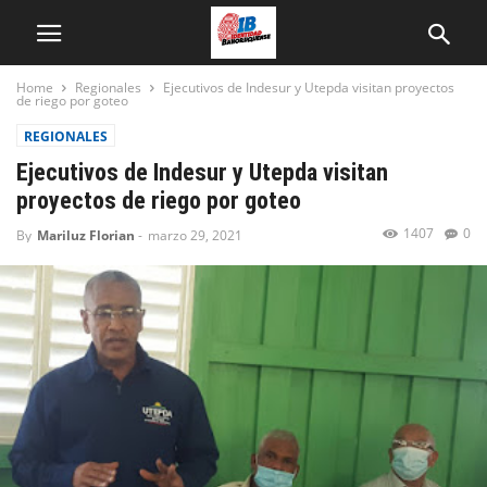
Home
Regionales
Ejecutivos de Indesur y Utepda visitan proyectos
de riego por goteo
REGIONALES
Ejecutivos de Indesur y Utepda visitan
proyectos de riego por goteo
1407
0
By
Mariluz Florian
-
marzo 29, 2021