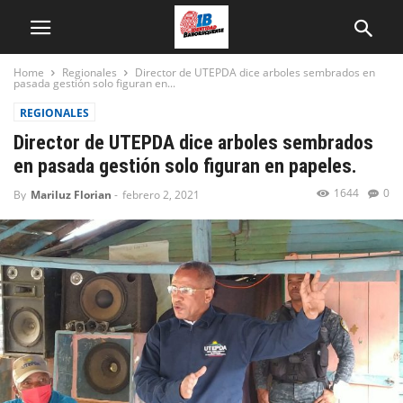
Home
Regionales
Director de UTEPDA dice arboles sembrados en
pasada gestión solo figuran en...
REGIONALES
Director de UTEPDA dice arboles sembrados
en pasada gestión solo figuran en papeles.
1644
0
By
Mariluz Florian
-
febrero 2, 2021