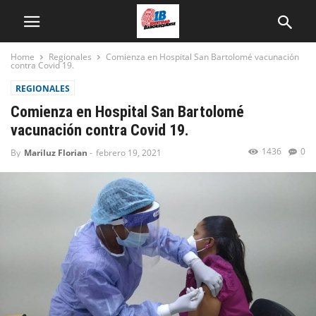
Home
Regionales
Comienza en Hospital San Bartolomé vacunación
contra Covid 19.
REGIONALES
Comienza en Hospital San Bartolomé
vacunación contra Covid 19.
1436
0
By
Mariluz Florian
-
febrero 19, 2021