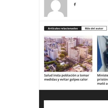
Artículos relacionados
Más del autor
Salud insta población a tomar
Ministe
medidas y evitar golpes calor
prisión
mató a