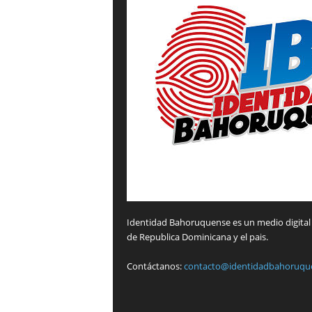
Identidad Bahoruquense es un medio digital 
de Republica Dominicana y el pais.
Contáctanos:
contacto@identidadbahoruqu