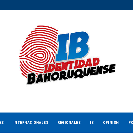
ES
INTERNACIONALES
REGIONALES
IB
OPINION
PO