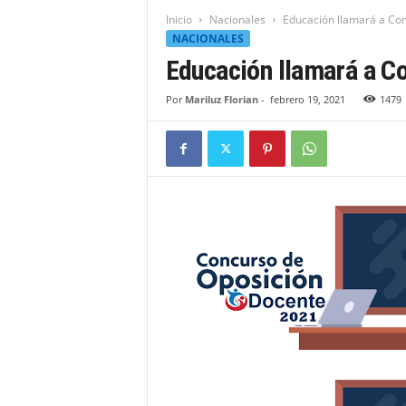
t
Inicio
Nacionales
Educación llamará a Co
i
NACIONALES
d
Educación llamará a C
a
d
Por
Mariluz Florian
-
febrero 19, 2021
1479
B
a
h
o
r
u
q
u
e
n
s
e