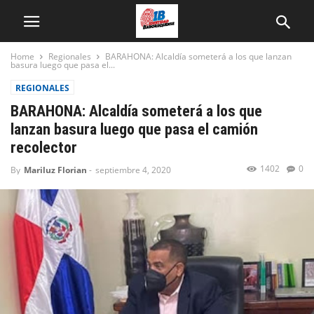
Home
Regionales
BARAHONA: Alcaldía someterá a los que lanzan
basura luego que pasa el...
REGIONALES
BARAHONA: Alcaldía someterá a los que
lanzan basura luego que pasa el camión
recolector
1402
0
By
Mariluz Florian
-
septiembre 4, 2020