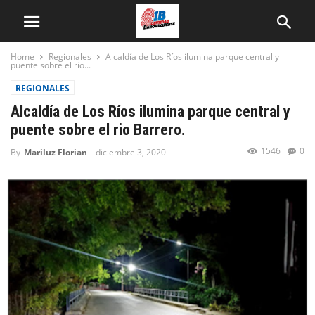
Home
Regionales
Alcaldía de Los Ríos ilumina parque central y
puente sobre el rio...
REGIONALES
Alcaldía de Los Ríos ilumina parque central y
puente sobre el rio Barrero.
1546
0
By
Mariluz Florian
-
diciembre 3, 2020