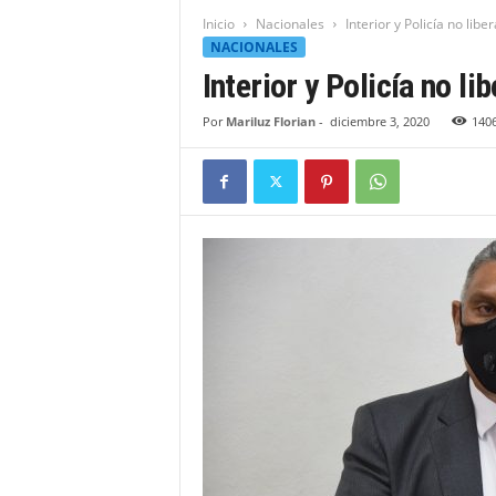
t
Inicio
Nacionales
Interior y Policía no lib
i
NACIONALES
d
Interior y Policía no l
a
d
Por
Mariluz Florian
-
diciembre 3, 2020
140
B
a
h
o
r
u
q
u
e
n
s
e