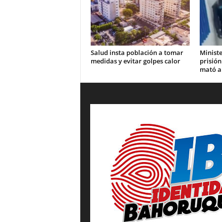
Salud insta población a tomar
Ministe
medidas y evitar golpes calor
prisión
mató a