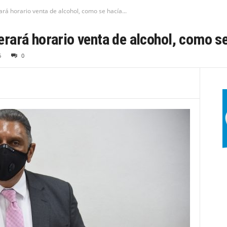
erará horario venta de alcohol, como se hacía...
iberará horario venta de alcohol, como s
6
0