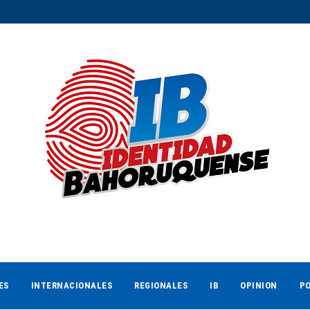
ES
INTERNACIONALES
REGIONALES
IB
OPINION
PO