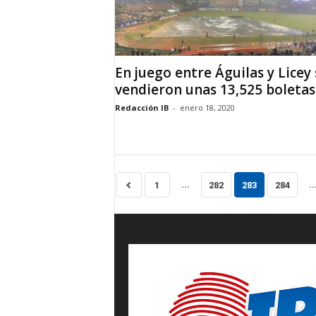
En juego entre Águilas y Licey 
vendieron unas 13,525 boletas
Redacción IB
-
enero 18, 2020
...
..
1
282
283
284