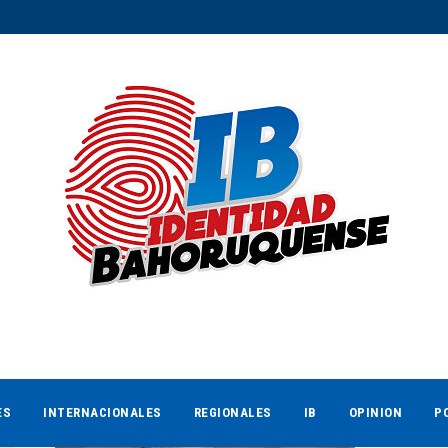
ES
INTERNACIONALES
REGIONALES
IB
OPINION
P