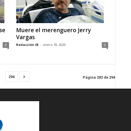
se
Muere el merenguero Jerry
Vargas
Redacción IB
-
enero 18, 2020
0
0
.
294
Página 283 de 294