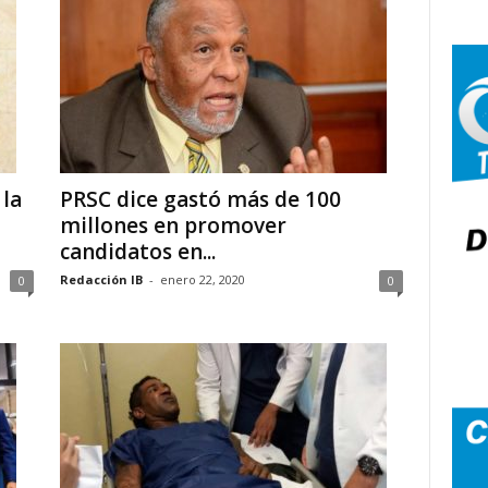
la
PRSC dice gastó más de 100
millones en promover
candidatos en...
Redacción IB
-
enero 22, 2020
0
0