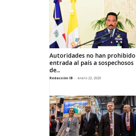
d
a
d
B
a
h
o
r
u
q
u
e
n
s
Autoridades no han prohibido 
e
entrada al país a sospechosos
de...
Redacción IB
-
enero 22, 2020