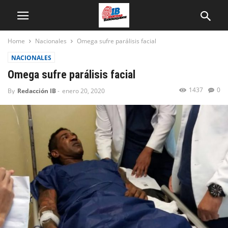
Home
Nacionales
Omega sufre parálisis facial
NACIONALES
Omega sufre parálisis facial
1437
0
By
Redacción IB
-
enero 20, 2020