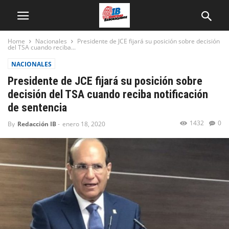
Home
Nacionales
Presidente de JCE fijará su posición sobre decisión
del TSA cuando reciba...
NACIONALES
Presidente de JCE fijará su posición sobre
decisión del TSA cuando reciba notificación
de sentencia
1432
0
By
Redacción IB
-
enero 18, 2020