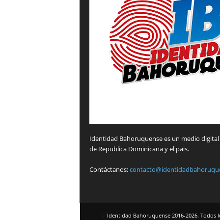
Identidad Bahoruquense es un medio digital 
de Republica Dominicana y el pais.
Contáctanos:
contacto@identidadbahoruqu
©
Identidad Bahoruquense 2016-2026. Todos l