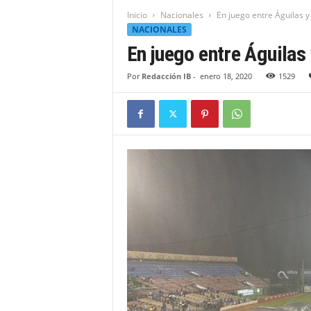
t
Inicio
Nacionales
En juego entre Águilas y
i
NACIONALES
d
En juego entre Águilas
a
d
Por
Redacción IB
-
enero 18, 2020
1529
B
a
h
o
r
u
q
u
e
n
s
e