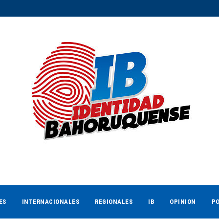
ES
INTERNACIONALES
REGIONALES
IB
OPINION
PO