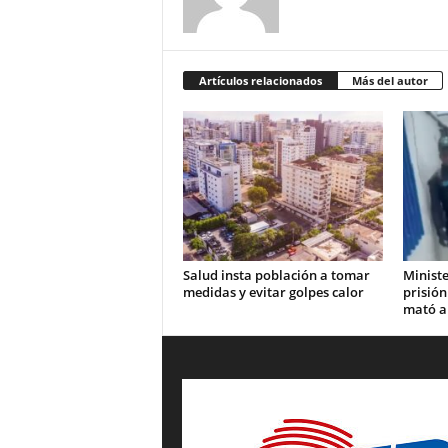
Artículos relacionados
Más del autor
Salud insta población a tomar
Ministe
medidas y evitar golpes calor
prisión
mató a