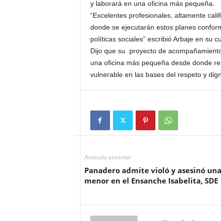
y laborará en una oficina más pequeña.
“Excelentes profesionales, altamente cali
donde se ejecutarán estos planes conform
políticas sociales” escribió Arbaje en su c
Dijo que su proyecto de acompañamiento a
una oficina más pequeña desde donde real
vulnerable en las bases del respeto y dign
Artículo anterior
Panadero admite violó y asesinó un
menor en el Ensanche Isabelita, SDE