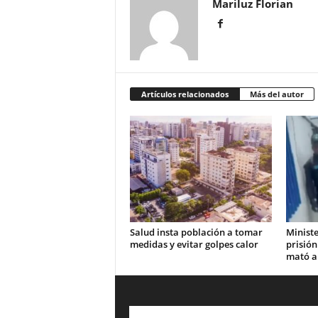
Mariluz Florian
Artículos relacionados
Más del autor
Salud insta población a tomar
Ministe
medidas y evitar golpes calor
prisión
mató a