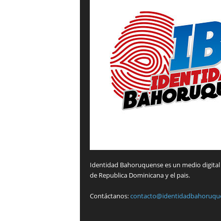
Identidad Bahoruquense es un medio digital 
de Republica Dominicana y el pais.
Contáctanos:
contacto@identidadbahoruqu