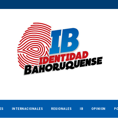
ES
INTERNACIONALES
REGIONALES
IB
OPINION
PO