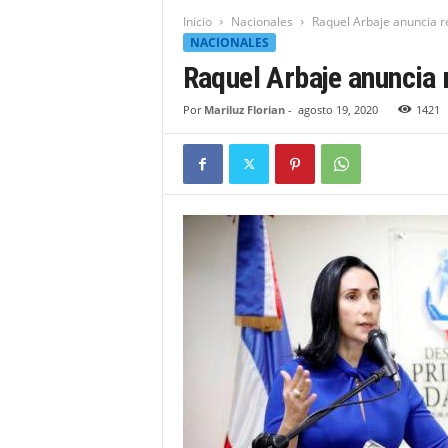
t
Inicio
Nacionales
Raquel Arbaje anuncia 
i
NACIONALES
d
Raquel Arbaje anuncia
a
d
Por
Mariluz Florian
-
agosto 19, 2020
1421
B
a
h
o
r
u
q
u
e
n
s
e