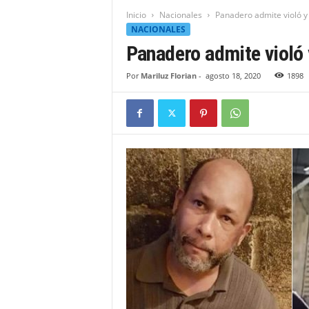
t
Inicio
Nacionales
Panadero admite violó y
i
NACIONALES
d
Panadero admite violó 
a
d
Por
Mariluz Florian
-
agosto 18, 2020
1898
B
a
h
o
r
u
q
u
e
n
s
e