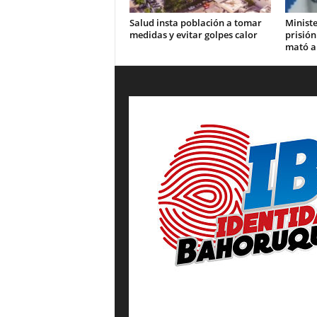
Salud insta población a tomar
Ministe
medidas y evitar golpes calor
prisión
mató a