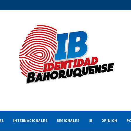
ES
INTERNACIONALES
REGIONALES
IB
OPINION
PO