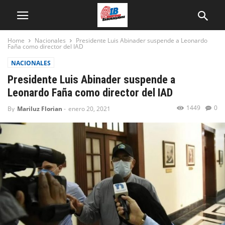
Home
Nacionales
Presidente Luis Abinader suspende a Leonardo
Faña como director del IAD
NACIONALES
Presidente Luis Abinader suspende a
Leonardo Faña como director del IAD
1449
0
By
Mariluz Florian
-
enero 20, 2021