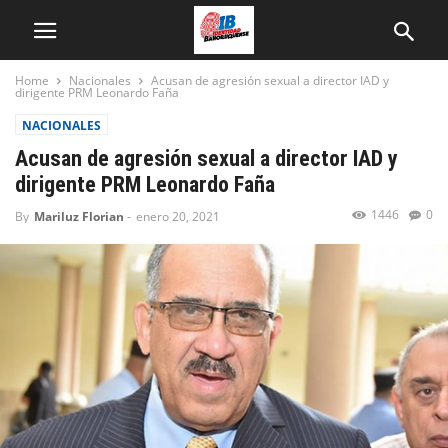
Home
Nacionales
Acusan de agresión sexual a director IAD y
dirigente PRM Leonardo Faña
NACIONALES
Acusan de agresión sexual a director IAD y
dirigente PRM Leonardo Faña
1446
0
By
Mariluz Florian
-
enero 20, 2021