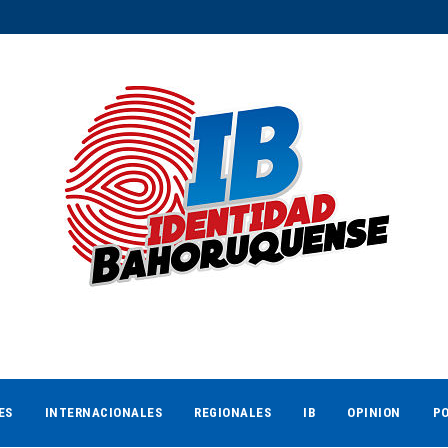
ES
INTERNACIONALES
REGIONALES
IB
OPINION
PO