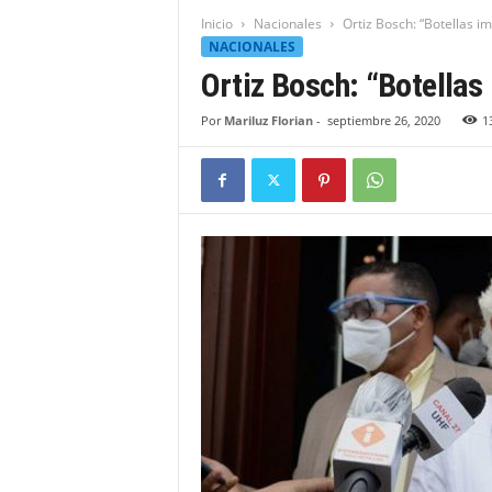
t
Inicio
Nacionales
Ortiz Bosch: “Botellas im
i
NACIONALES
d
Ortiz Bosch: “Botellas 
a
d
Por
Mariluz Florian
-
septiembre 26, 2020
1
B
a
h
o
r
u
q
u
e
n
s
e