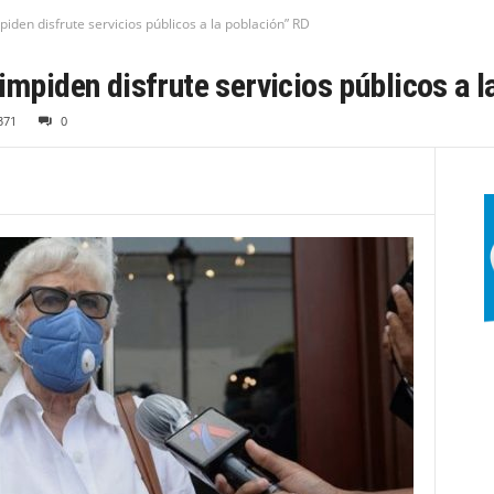
piden disfrute servicios públicos a la población” RD
impiden disfrute servicios públicos a l
371
0