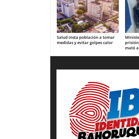
Salud insta población a tomar
Ministe
medidas y evitar golpes calor
prisión
mató a