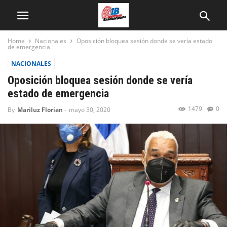
Home
Nacionales
Oposición bloquea sesión donde se vería estado
de emergencia
NACIONALES
Oposición bloquea sesión donde se vería
estado de emergencia
1479
0
By
Mariluz Florian
-
mayo 30, 2020