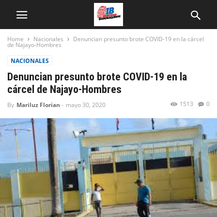
Home
Nacionales
Denuncian presunto brote COVID-19 en la cárcel
de Najayo-Hombres
NACIONALES
Denuncian presunto brote COVID-19 en la
cárcel de Najayo-Hombres
1513
0
By
Mariluz Florian
-
mayo 30, 2020