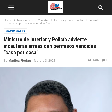
Home
Nacionales
Ministro de Interior y Policía advierte incautarán
armas con permisos vencidos “casa...
NACIONALES
Ministro de Interior y Policía advierte
incautarán armas con permisos vencidos
“casa por casa”
1402
0
By
Mariluz Florian
-
febrero 3, 2021