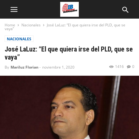
Home
Nacionales
José LaLuz: “El que quiera irse del PLD, que se
vaya”
NACIONALES
José LaLuz: “El que quiera irse del PLD, que se
vaya”
1416
0
By
Mariluz Florian
-
noviembre 1, 2020