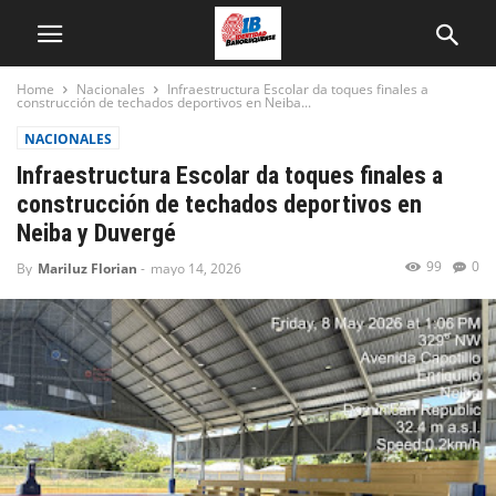
Home
Nacionales
Infraestructura Escolar da toques finales a
construcción de techados deportivos en Neiba...
NACIONALES
Infraestructura Escolar da toques finales a
construcción de techados deportivos en
Neiba y Duvergé
99
0
By
Mariluz Florian
-
mayo 14, 2026