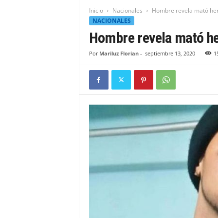
t
Inicio
Nacionales
Hombre revela mató her
i
NACIONALES
d
Hombre revela mató he
a
d
Por
Mariluz Florian
-
septiembre 13, 2020
1
B
a
h
o
r
u
q
u
e
n
s
e