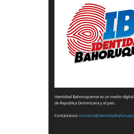
Identidad Bahoruquense es un medio digital 
de Republica Dominicana y el pais.
Contáctanos:
contacto@identidadbahoruqu