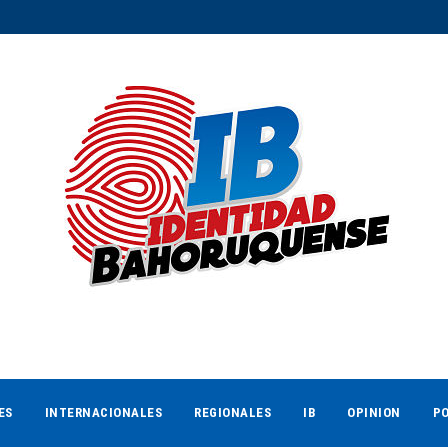
ES
INTERNACIONALES
REGIONALES
IB
OPINION
PO