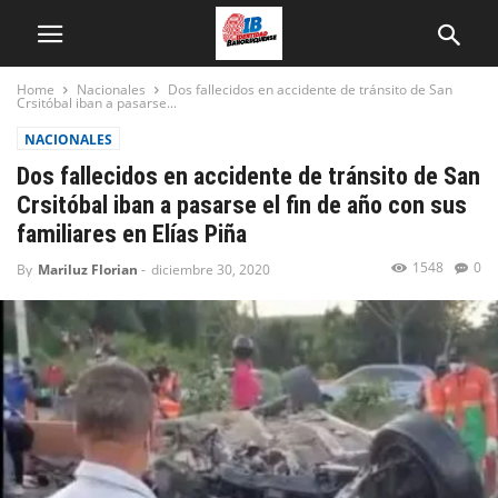
Home
Nacionales
Dos fallecidos en accidente de tránsito de San
Crsitóbal iban a pasarse...
NACIONALES
Dos fallecidos en accidente de tránsito de San
Crsitóbal iban a pasarse el fin de año con sus
familiares en Elías Piña
1548
0
By
Mariluz Florian
-
diciembre 30, 2020