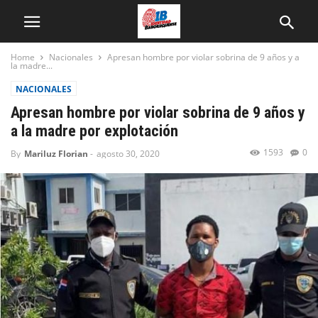
Home
Nacionales
Apresan hombre por violar sobrina de 9 años y a
la madre...
NACIONALES
Apresan hombre por violar sobrina de 9 años y
a la madre por explotación
1593
0
By
Mariluz Florian
-
agosto 30, 2020