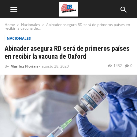
Home
Nacionales
Abinader asegura RD será de primeros países en
recibir la vacuna de...
NACIONALES
Abinader asegura RD será de primeros países
en recibir la vacuna de Oxford
1432
0
By
Mariluz Florian
-
agosto 28, 2020