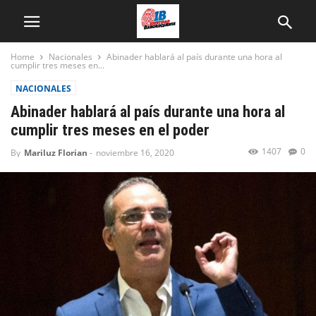
Home
Nacionales
Abinader hablará al país durante una hora al
cumplir tres meses en...
NACIONALES
Abinader hablará al país durante una hora al
cumplir tres meses en el poder
1407
0
By
Mariluz Florian
-
noviembre 16, 2020