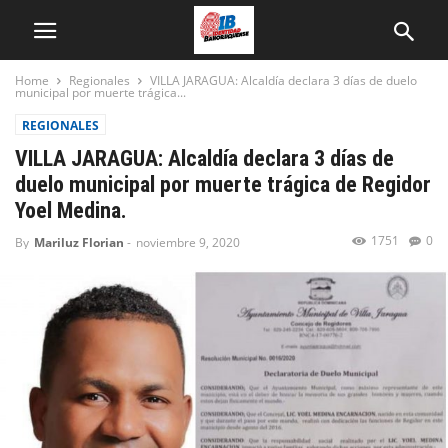
Home
Regionales
VILLA JARAGUA: Alcaldía declara 3 días de duelo
municipal por muerte trágica...
REGIONALES
VILLA JARAGUA: Alcaldía declara 3 días de
duelo municipal por muerte trágica de Regidor
Yoel Medina.
1751
0
By
Mariluz Florian
-
noviembre 9, 2020