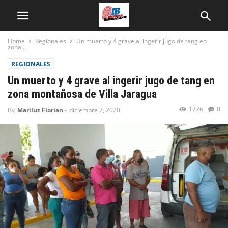
Home
Regionales
Un muerto y 4 grave al ingerir jugo de tang en
zona...
REGIONALES
Un muerto y 4 grave al ingerir jugo de tang en
zona montañosa de Villa Jaragua
1726
0
By
Mariluz Florian
-
diciembre 7, 2020