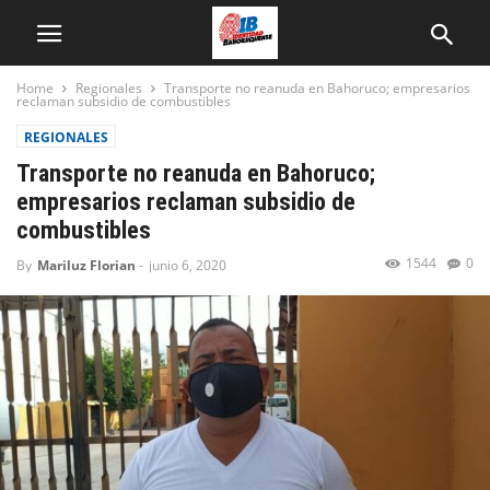
Home
Regionales
Transporte no reanuda en Bahoruco; empresarios
reclaman subsidio de combustibles
REGIONALES
Transporte no reanuda en Bahoruco;
empresarios reclaman subsidio de
combustibles
1544
0
By
Mariluz Florian
-
junio 6, 2020