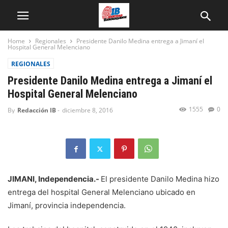
Home
Regionales
Presidente Danilo Medina entrega a Jimaní el
Hospital General Melenciano
REGIONALES
Presidente Danilo Medina entrega a Jimaní el
Hospital General Melenciano
1555
0
By
Redacción IB
-
diciembre 8, 2016
JIMANI, Independencia.-
El presidente Danilo Medina hizo
entrega del hospital General Melenciano ubicado en
Jimaní, provincia independencia.