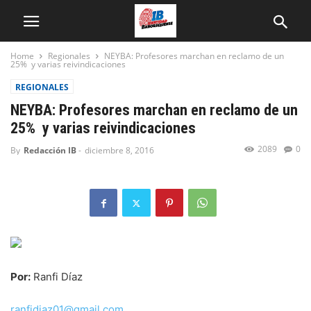
Home
Regionales
NEYBA: Profesores marchan en reclamo de un
25% y varias reivindicaciones
REGIONALES
NEYBA: Profesores marchan en reclamo de un
25% y varias reivindicaciones
2089
0
By
Redacción IB
-
diciembre 8, 2016
Por:
Ranfi Díaz
ranfidiaz01@gmail.com